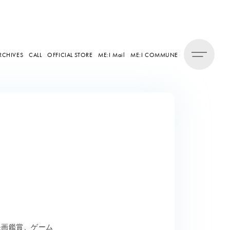
RCHIVES
CALL
OFFICIAL STORE
ME:I Mail
ME:I COMMUNE
映画鑑賞、ゲーム