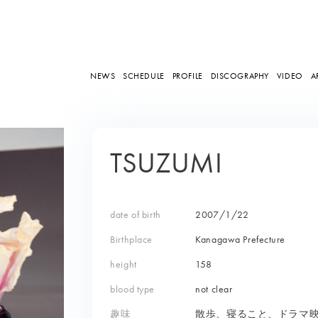
NEWS
SCHEDULE
PROFILE
DISCOGRAPHY
VIDEO
A
TSUZUMI
date of birth
2007/1/22
Birthplace
Kanagawa Prefecture
height
158
blood type
not clear
趣味
散歩、寝ること、ドラマ