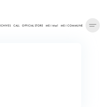
RCHIVES
CALL
OFFICIAL STORE
ME:I Mail
ME:I COMMUNE