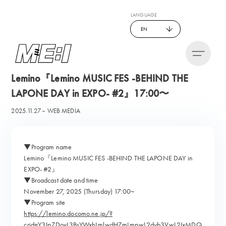
LANGUAGE
EN
Lemino『Lemino MUSIC FES -BEHIND THE
LAPONE DAY in EXPO- #2』17:00〜
2025.11.27
WEB MEDIA
▼Program name
Lemino『Lemino MUSIC FES -BEHIND THE LAPONE DAY in
EXPO- #2』
▼Broadcast date and time
November 27, 2025 (Thursday) 17:00~
▼Program site
https://lemino.docomo.ne.jp/?
crid=Y3JpZDovL3BsYWxhLmlwdHZmLmpwL2dyb3VwL2IxMDQ