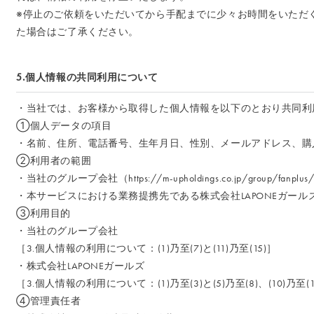
※停止のご依頼をいただいてから手配までに少々お時間をいただ
た場合はご了承ください。
5.個人情報の共同利用について
・当社では、お客様から取得した個人情報を以下のとおり共同利
①個人データの項目
・名前、住所、電話番号、生年月日、性別、メールアドレス、購
②利用者の範囲
・当社のグループ会社（
https://m-upholdings.co.jp/group/fanplus
・本サービスにおける業務提携先である株式会社LAPONEガール
③利用目的
・当社のグループ会社
［3.個人情報の利用について：(1)乃至(7)と(11)乃至(15)］
・株式会社LAPONEガールズ
［3.個人情報の利用について：(1)乃至(3)と(5)乃至(8)、(10)乃至(1
④管理責任者