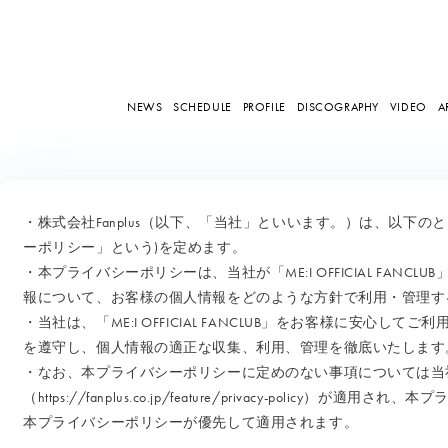
NEWS
SCHEDULE
PROFILE
DISCOGRAPHY
VIDEO
A
・株式会社Fanplus（以下、「当社」といいます。）は、以下
ーポリシー」という)を定めます。
・本プライバシーポリシーは、当社が「ME:I OFFICIAL FAN
報について、お客様の個人情報をどのような方針で利用・管理す
・当社は、「ME:I OFFICIAL FANCLUB」をお客様に安心
を遵守し、個人情報の適正な収集、利用、管理を徹底いたします
・なお、本プライバシーポリシーに定めのない事項については当
（
https://fanplus.co.jp/feature/privacy-policy
）が適用され、本プ
本プライバシーポリシーが優先して適用されます。