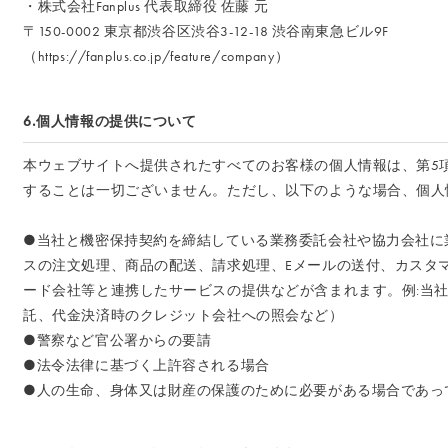
・株式会社Fanplus 代表取締役 佐藤 元
〒150-0002 東京都渋谷区渋谷3-12-18 渋谷南東急ビル9F
（
https://fanplus.co.jp/feature/company
）
6.個人情報の提供について
本ウェブサイトへ提供されたすべてのお客様の個人情報は、第5
することは一切ございません。ただし、以下のような場合、個人
●当社と機密保持契約を締結している業務委託会社や協力会社に
スの注文処理、商品の配送、請求処理、Eメールの送付、カスタ
ード会社等と連携したサービスの提供などが含まれます。例:当
託、代金決済時のクレジット会社への照会など）
●警察など官公署からの要請
●法令法律に基づく上許容される場合
●人の生命、身体又は財産の保護のために必要がある場合であっ