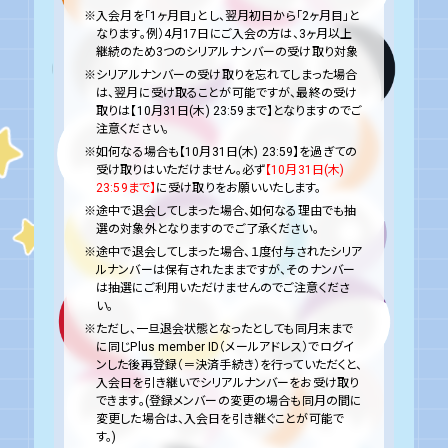
※入会月を「1ヶ月目」とし、翌月初日から「2ヶ月目」と
なります。例）4月17日にご入会の方は、3ヶ月以上
継続のため3つのシリアルナンバーの受け取り対象
※シリアルナンバーの受け取りを忘れてしまった場合
は、翌月に受け取ることが可能ですが、最終の受け
取りは【10月31日(木) 23:59まで】となりますのでご
注意ください。
※如何なる場合も【10月31日(木) 23:59】を過ぎての
受け取りはいただけません。必ず
【10月31日(木)
23:59まで】
に受け取りをお願いいたします。
※途中で退会してしまった場合、如何なる理由でも抽
選の対象外となりますのでご了承ください。
※途中で退会してしまった場合、１度付与されたシリア
ルナンバーは保有されたままですが、そのナンバー
は抽選にご利用いただけませんのでご注意くださ
い。
※ただし、一旦退会状態となったとしても同月末まで
に同じPlus member ID（メールアドレス）でログイ
ンした後再登録（＝決済手続き）を行っていただくと、
入会日を引き継いでシリアルナンバーをお受け取り
できます。(登録メンバーの変更の場合も同月の間に
変更した場合は、入会日を引き継ぐことが可能で
す。)