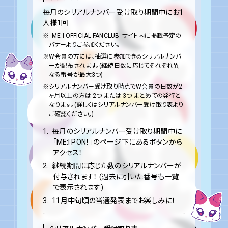
毎月のシリアルナンバー受け取り期間中にお1
人様1回
※「ME:I OFFICIAL FANCLUB」サイト内に掲載予定の
バナーよりご参加ください。
※W会員の方には、抽選に参加できるシリアルナンバ
ーが配布されます。(継続日数に応じてそれぞれ異
なる番号が最大3つ)
※シリアルナンバー受け取り時点でW会員の日数が2
ヶ月以上の方は 2つ または 3つ まとめての発行と
なります。(詳しくはシリアルナンバー受け取り表より
ご確認ください。)
1.
毎月のシリアルナンバー受け取り期間中に
「ME:I PON！」のページ下にあるボタンから
アクセス！
2.
継続期間に応じた数のシリアルナンバーが
付与されます！ (過去に引いた番号も一覧
で表示されます)
3.
11月中旬頃の当選発表までお楽しみに！