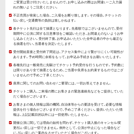
ご変更は受け付けいたしませんので、お申し込みの際はお間違い・ご入力漏
れの無いようご注意ください。
不正売買が発覚した場合、ご入場をお断り致します。その場合、チケットの
払い戻し・交通費等の負担は致しかねます。
各チケット先行は全て抽選となります。先着順ではございませんので、受付
期間中に公演に関する注意事項をご確認いただき、お間違えのないようお申
し込みください。受付終了後、お申込みいただいた全申込者の中から厳正な
る抽選を行い、当選者を決定いたします。
受付開始直後と受付終了間近は、アクセス集中により繋がりにくい可能性が
あります。予め時間に余裕をもって、お申込み手続きをお願いいたします。
各種先行は一般発売に先駆けてチケット予約受付を行うものです。予約数に
は限りがあり全て抽選となるため、ご当選や良席をお約束するものではござ
いませんので予めご了承ください。
座席に関してのお問い合わせ / ご要望には、一切お答えできません。
チケットご購入、ご来場の際にお客さまの緊急連絡先などをご提供していた
だく場合がございます。
お客さまの個人情報は国の機関、自治体等からの要請を受けて、必要な情報
提供を行う場合がございますので、予めご了承ください。提供いただいた情
報は、上記記載目的以外には一切使用いたしません。
開催公演に関しては理由の如何を問わず、チケット購入後のキャンセル/変
更/払い戻しは一切できません。例外として、公演が中止になった場合など
に、払い戻しのご案内をさせていただく場合がございます。