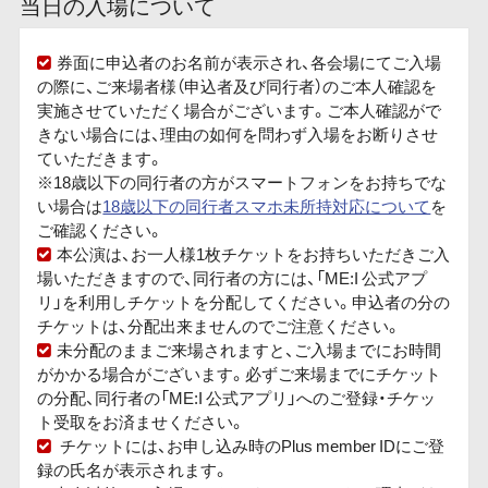
当日の入場について
券面に申込者のお名前が表示され、各会場にてご入場
の際に、ご来場者様（申込者及び同行者）のご本人確認を
実施させていただく場合がございます。ご本人確認がで
きない場合には、理由の如何を問わず入場をお断りさせ
ていただきます。
※18歳以下の同行者の方がスマートフォンをお持ちでな
い場合は
18歳以下の同行者スマホ未所持対応について
を
ご確認ください。
本公演は、お一人様1枚チケットをお持ちいただきご入
場いただきますので、同行者の方には、「ME:I 公式アプ
リ」を利用しチケットを分配してください。申込者の分の
チケットは、分配出来ませんのでご注意ください。
未分配のままご来場されますと、ご入場までにお時間
がかかる場合がございます。必ずご来場までにチケット
の分配、同行者の「ME:I 公式アプリ」へのご登録・チケッ
ト受取をお済ませください。
チケットには、お申し込み時のPlus member IDにご登
録の氏名が表示されます。