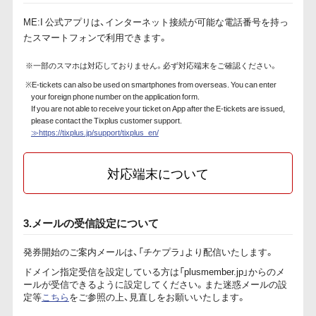
ME:I 公式アプリは、インターネット接続が可能な電話番号を持っ
たスマートフォンで利用できます。
※一部のスマホは対応しておりません。必ず対応端末をご確認ください。
※E-tickets can also be used on smartphones from overseas. You can enter
your foreign phone number on the application form.
If you are not able to receive your ticket on App after the E-tickets are issued,
please contact the Tixplus customer support.
≫https://tixplus.jp/support/tixplus_en/
対応端末について
3.メールの受信設定について
発券開始のご案内メールは、「チケプラ」より配信いたします。
ドメイン指定受信を設定している方は「plusmember.jp」からのメ
ールが受信できるように設定してください。また迷惑メールの設
定等
こちら
をご参照の上、見直しをお願いいたします。