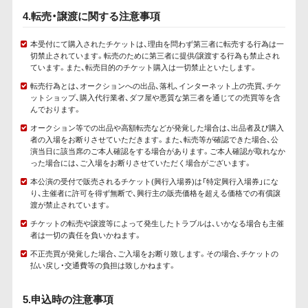
4.転売・譲渡に関する注意事項
本受付にて購入されたチケットは、理由を問わず第三者に転売する行為は一
切禁止されています。転売のために第三者に提供/譲渡する行為も禁止され
ています。また、転売目的のチケット購入は一切禁止といたします。
転売行為とは、オークションへの出品、落札、インターネット上の売買、チケ
ットショップ、購入代行業者、ダフ屋や悪質な第三者を通じての売買等を含
んでおります。
オークション等での出品や高額転売などが発覚した場合は、出品者及び購入
者の入場をお断りさせていただきます。また、転売等が確認できた場合、公
演当日に該当席のご本人確認をする場合があります。ご本人確認が取れなか
った場合には、ご入場をお断りさせていただく場合がございます。
本公演の受付で販売されるチケット(興行入場券)は「特定興行入場券」にな
り、主催者に許可を得ず無断で、興行主の販売価格を超える価格での有償譲
渡が禁止されています。
チケットの転売や譲渡等によって発生したトラブルは、いかなる場合も主催
者は一切の責任を負いかねます。
不正売買が発覚した場合、ご入場をお断り致します。その場合、チケットの
払い戻し・交通費等の負担は致しかねます。
5.申込時の注意事項