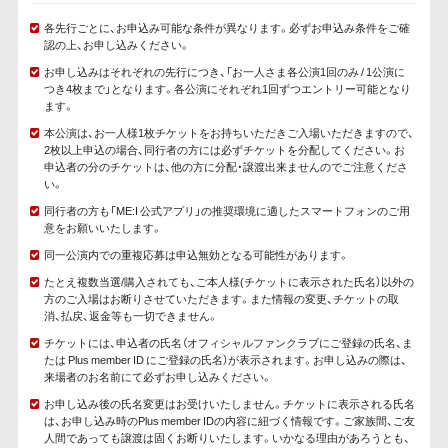
各先行ごとに、お申込み可能な条件が異なります。必ずお申込み条件をご確
認の上、お申し込みください。
お申し込みはそれぞれの先行につき、「お一人さま各公演1回のみ / 1公演に
つき4枚まで」となります。各公演にそれぞれ1回ずつエントリー可能となり
ます。
本公演は、お一人様1枚チケットをお持ちいただきご入場いただきますので、
2枚以上申込の場合、同行者の方には必ずチケットを分配してください。お
申込者の分のチケットは、他の方に分配・譲渡出来ませんのでご注意くださ
い。
同行者の方も「ME:I 公式アプリ」の推奨環境に適したスマートフォンのご用
意をお願いいたします。
同一公演内での重複応募は申込無効となる可能性があります。
たとえ複数当選/購入されても、ご本人様(チケットに表示された氏名）以外の
方のご入場はお断りさせていただきます。また情報の変更、チケットの取
消、払戻、返金等も一切できません。
チケットには、申込者の氏名（オフィシャルファンクラブにご登録の氏名、ま
たは Plus member ID にご登録の氏名）が表示されます。お申し込みの際は、
来場者のお名前にて必ずお申し込みください。
お申し込み後の氏名変更はお受けいたしません。チケットに表示される氏名
は、お申し込み時のPlus member IDの内容に紐づく情報です。ご家族間、ご友
人間であっても譲渡は固くお断りいたします。いかなる理由があろうとも、