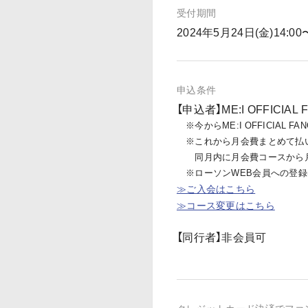
受付期間
2024年5月24日(金)14:00
申込条件
【申込者】ME:I OFFIC
※今からME:I OFFICIAL
※これから月会費まとめて払
同月内に月会費コースから月
※ローソンWEB会員への登録
≫ご入会はこちら
≫コース変更はこちら
【同行者】非会員可
クレジットカード決済でファ